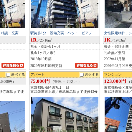
ノ相談・充実…
駅徒歩1分・設備充実・ペット、ピアノ…
女性限定物件、
1R
1K
2
2
／25.16m
／19.83m
敷金・保証金1ヶ月
敷金・保証金無
礼金1ヶ月／敷引－
礼金無／敷引－
2018年10月築
2002年11月築
2026年08月06日更新
2026年08月06日
選択する
アパート
選択する
マンション
75,000円
123,000円
6,000円）
（管理:－ 共益:－）
（管
東京都板橋区徳丸１丁目
東京都板橋区赤
鉄赤塚駅まで徒
東武鉄道東上線／東武練馬駅まで徒歩13分
東武鉄道東上線／