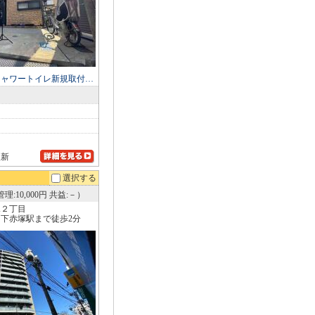
シャワートイレ新規取付…
更新
選択する
理:10,000円 共益:－）
塚２丁目
下赤塚駅まで徒歩2分