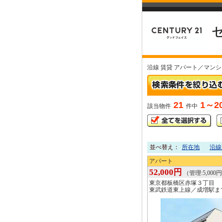
沿線 賃貸 アパート／マン
21
1～2
該当物件
件中
並べ替え：
所在地
沿線
アパート
52,000円
（管理:5,000円
東京都板橋区赤塚３丁目
東武鉄道東上線／成増駅ま