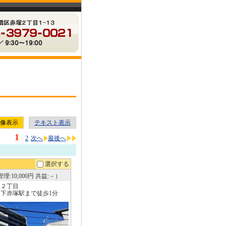
像表示
テキスト表示
1
2
次へ
最後へ
|
選択する
理:10,000円 共益:－）
塚２丁目
下赤塚駅まで徒歩1分