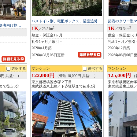
バストイレ別、宅配ボックス、浴室追焚…
築浅のタワー型
単身者向け物…
1K
1K
2
2
／25.51m
／25.34m
敷金・保証金1ヶ月
敷金・保証金1ヶ
礼金1ヶ月／敷引－
礼金1ヶ月／敷引
2020年1月築
2020年12月築
2026年08月06日更新
2026年08月06日
選択する
マンション
選択する
マンション
122,000円
125,000円
00円 共益:－）
（管理:10,000円 共益:－）
（管
東京都板橋区赤塚２丁目
東京都板橋区赤
まで徒歩3分
東武鉄道東上線／下赤塚駅まで徒歩2分
東武鉄道東上線／