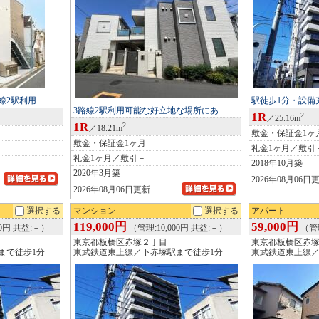
線2駅利用…
駅徒歩1分・設備
3路線2駅利用可能な好立地な場所にあ…
1R
2
／25.16m
1R
2
／18.21m
敷金・保証金1ヶ
敷金・保証金1ヶ月
礼金1ヶ月／敷引
礼金1ヶ月／敷引－
2018年10月築
2020年3月築
2026年08月06日
2026年08月06日更新
選択する
マンション
選択する
アパート
119,000円
59,000円
00円 共益:－）
（管理:10,000円 共益:－）
（管理
東京都板橋区赤塚２丁目
東京都板橋区赤
まで徒歩1分
東武鉄道東上線／下赤塚駅まで徒歩1分
東武鉄道東上線／