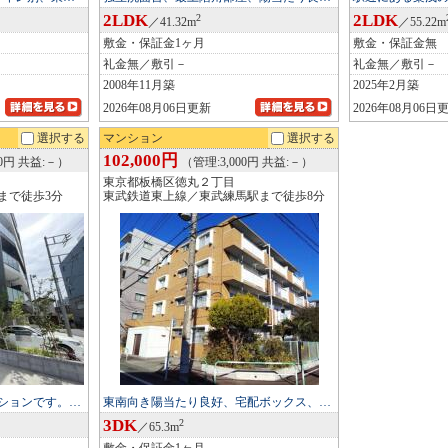
2LDK
2LDK
2
／41.32m
／55.22m
敷金・保証金1ヶ月
敷金・保証金無
礼金無／敷引－
礼金無／敷引－
2008年11月築
2025年2月築
2026年08月06日更新
2026年08月06日
選択する
マンション
選択する
102,000円
00円 共益:－）
（管理:3,000円 共益:－）
東京都板橋区徳丸２丁目
まで徒歩3分
東武鉄道東上線／東武練馬駅まで徒歩8分
ションです。…
東南向き陽当たり良好、宅配ボックス、…
3DK
2
／65.3m