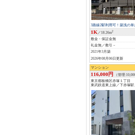
3路線2駅利用可！築浅の
1K
2
／18.26m
敷金・保証金無
礼金無／敷引－
2021年3月築
2026年08月06日更新
マンション
116,000円
（管理:10,0
東京都板橋区赤塚１丁目
東武鉄道東上線／下赤塚駅