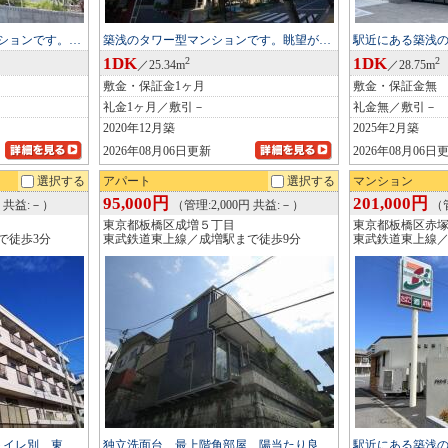
ションです。…
築浅のタワー型マンションです。眺望が…
駅近にある築浅
1DK
1DK
2
2
／25.34m
／28.75m
敷金・保証金1ヶ月
敷金・保証金無
礼金1ヶ月／敷引－
礼金無／敷引－
2020年12月築
2025年2月築
2026年08月06日更新
2026年08月06日
選択する
アパート
選択する
マンション
95,000円
201,000円
円 共益:－）
（管理:2,000円 共益:－）
（管
東京都板橋区成増５丁目
東京都板橋区赤
で徒歩3分
東武鉄道東上線／成増駅まで徒歩9分
東武鉄道東上線／
トイレ別、東…
独立洗面台、最上階角部屋、陽当たり良…
駅近にある築浅