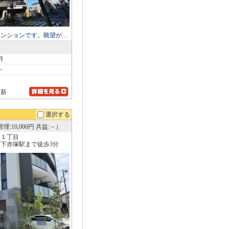
マンションです。眺望が…
月
－
更新
選択する
理:10,000円 共益:－）
塚１丁目
下赤塚駅まで徒歩3分