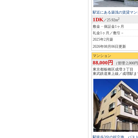
駅近にある築浅の賃貸マン
1DK
2
／25.92m
敷金・保証金1ヶ月
礼金1ヶ月／敷引－
2025年2月築
2026年08月06日更新
マンション
88,000円
（管理:2,000
東京都板橋区成増３丁目
東武鉄道東上線／成増駅ま
駅徒歩3分の好立地、バス