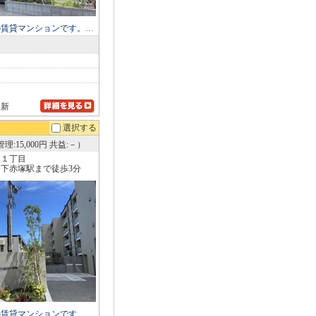
の賃貸マンションです。…
更新
選択する
理:15,000円 共益:－）
塚１丁目
下赤塚駅まで徒歩3分
の賃貸マンションです。…