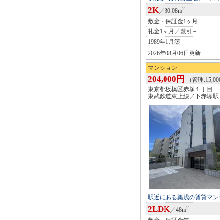
2K
2
／30.08m
敷金・保証金1ヶ月
礼金1ヶ月／敷引－
1989年1月築
2026年08月06日更新
マンション
204,000円
（管理:15,0
東京都板橋区赤塚１丁目
東武鉄道東上線／下赤塚駅
駅近にある築浅の賃貸マン
2LDK
2
／48m