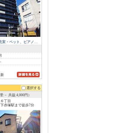
充実・ペット、ピアノ…
月
－
更新
選択する
:－ 共益:4,000円）
塚６丁目
下赤塚駅まで徒歩7分