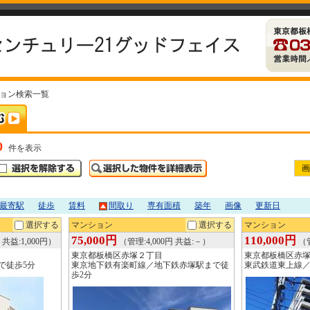
ション検索一覧
0
件を表示
画
最寄駅
徒歩
賃料
間取り
専有面積
築年
画像
更新日
選択する
マンション
選択する
マンション
75,000円
110,000円
 共益:1,000円）
（管理:4,000円 共益:－）
（管
東京都板橋区赤塚２丁目
東京都板橋区赤
で徒歩5分
東京地下鉄有楽町線／地下鉄赤塚駅まで徒
東武鉄道東上線／
歩2分