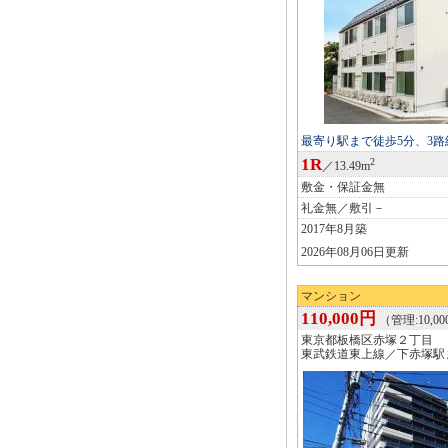
最寄り駅まで徒歩5分、3路
1R
2
／13.49m
敷金・保証金無
礼金無／敷引－
2017年8月築
2026年08月06日更新
マンション
110,000円
（管理:10,0
東京都板橋区赤塚２丁目
東武鉄道東上線／下赤塚駅