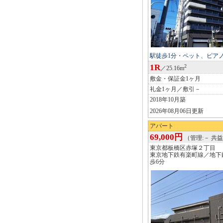
駅徒歩1分・ペット、ピア
1R
2
／25.16m
敷金・保証金1ヶ月
礼金1ヶ月／敷引－
2018年10月築
2026年08月06日更新
アパート
69,000円
（管理:－ 共益:
東京都板橋区赤塚２丁目
東京地下鉄有楽町線／地下
歩6分