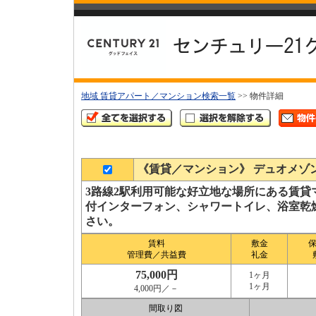
地域 賃貸アパート／マンション検索一覧
>> 物件詳細
《賃貸／マンション》 デュオメゾン
3路線2駅利用可能な好立地な場所にある賃
付インターフォン、シャワートイレ、浴室乾
さい。
賃料
敷金
管理費／共益費
礼金
75,000円
1ヶ月
1ヶ月
4,000円／－
間取り図