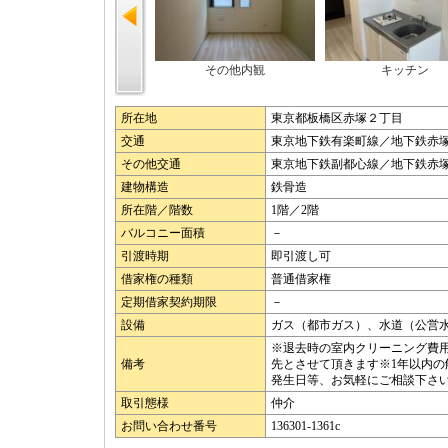
その他内観
キッチン
所在地
東京都板橋区赤塚２丁目
交通
東京地下鉄有楽町線／地下鉄赤塚
その他交通
東京地下鉄副都心線／地下鉄赤塚
建物構造
鉄骨造
所在階／階数
1階／2階
バルコニー面積
－
引渡時期
即引渡し可
借家権の種類
普通借家権
定期借家契約期限
－
設備
ガス（都市ガス）、水道（公営
※退去時の室内クリーニング費
備考
先とさせて頂きます※1年以内の
発生日等、お気軽にご相談下さ
取引態様
仲介
お問い合わせ番号
136301-1361c