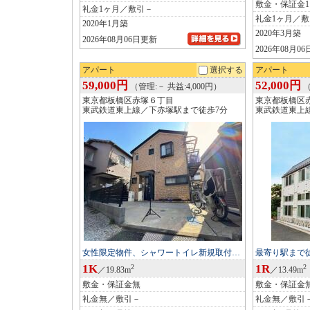
敷金・保証金
礼金1ヶ月／敷引－
礼金1ヶ月／
2020年1月築
2020年3月築
2026年08月06日更新
2026年08月0
アパート
選択する
アパート
59,000円
52,000円
（管理:－ 共益:4,000円）
（
東京都板橋区赤塚６丁目
東京都板橋区
東武鉄道東上線／下赤塚駅まで徒歩7分
東武鉄道東上
女性限定物件、シャワートイレ新規取付…
最寄り駅まで徒
1K
1R
2
2
／19.83m
／13.49m
敷金・保証金無
敷金・保証金
礼金無／敷引－
礼金無／敷引