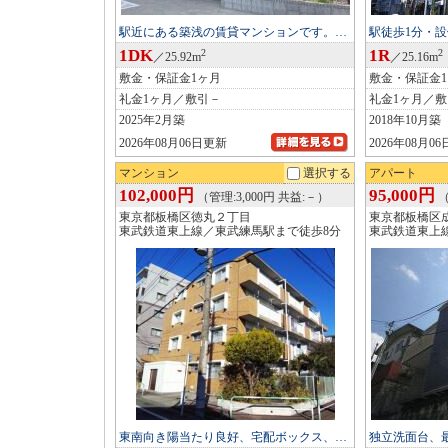
駅近にある築浅の賃貸マンションです。…
駅徒歩1分・
1DK
1R
2
2
／25.92m
／25.16m
敷金・保証金1ヶ月
敷金・保証金
礼金1ヶ月／敷引－
礼金1ヶ月／
2025年2月築
2018年10月築
2026年08月06日更新
2026年08月0
マンション
選択する
アパート
102,000円
95,000円
（管理:3,000円 共益:－）
（
東京都板橋区徳丸２丁目
東京都板橋区
東武鉄道東上線／東武練馬駅まで徒歩8分
東武鉄道東上
東南向き陽当たり良好、宅配ボックス、…
独立洗面台、