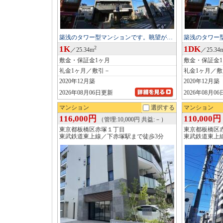
築浅のタワー型マンションです。眺望が…
築浅のタワー
1K
1DK
2
／25.34m
／25.34
敷金・保証金1ヶ月
敷金・保証金
礼金1ヶ月／敷引－
礼金1ヶ月／
2020年12月築
2020年12月築
2026年08月06日更新
2026年08月0
マンション
選択する
マンション
116,000円
110,000円
（管理:10,000円 共益:－）
東京都板橋区赤塚１丁目
東京都板橋区
東武鉄道東上線／下赤塚駅まで徒歩3分
東武鉄道東上