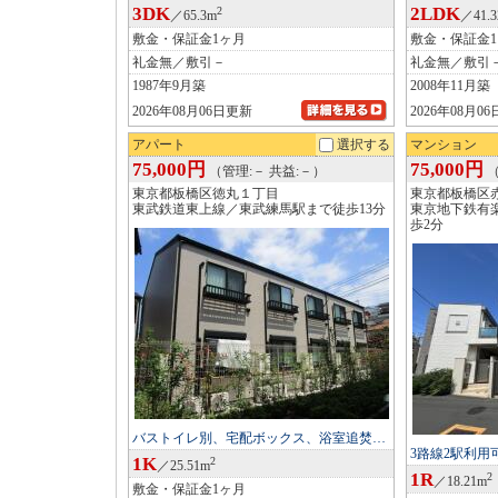
3DK
2LDK
2
／65.3m
／41.
敷金・保証金1ヶ月
敷金・保証金
礼金無／敷引－
礼金無／敷引
1987年9月築
2008年11月築
2026年08月06日更新
2026年08月0
アパート
選択する
マンション
75,000円
75,000円
（管理:－ 共益:－）
（
東京都板橋区徳丸１丁目
東京都板橋区
東武鉄道東上線／東武練馬駅まで徒歩13分
東京地下鉄有
歩2分
バストイレ別、宅配ボックス、浴室追焚…
3路線2駅利
1K
2
／25.51m
1R
2
／18.21m
敷金・保証金1ヶ月