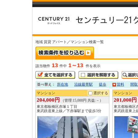
地域 賃貸 アパート／マンション検索一覧
13
1～13
該当物件
件中
件を表示
並べ替え：
所在地
沿線最寄駅
徒歩
賃料
間取
マンション
選択する
マンション
204,000円
201,000円
（管理:15,000円 共益:－）
東京都板橋区赤塚１丁目
東京都板橋区
東武鉄道東上線／下赤塚駅まで徒歩3分
東武鉄道東上