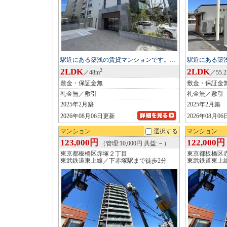
駅近にある築浅の賃貸マンションです。…
駅近にある築
2LDK
2LDK
2
／48m
／55.
敷金・保証金無
敷金・保証金
礼金無／敷引－
礼金無／敷引
2025年2月築
2025年2月築
2026年08月06日更新
2026年08月0
マンション
選択する
マンション
123,000円
122,000円
（管理:10,000円 共益:－）
東京都板橋区赤塚２丁目
東京都板橋区
東武鉄道東上線／下赤塚駅まで徒歩2分
東武鉄道東上