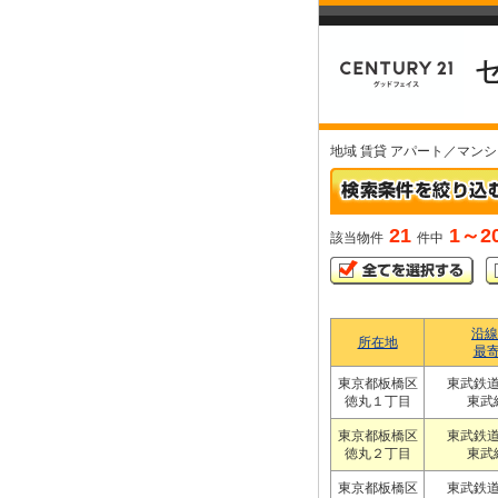
地域 賃貸 アパート／マン
21
1～2
該当物件
件中
沿線
所在地
最
東京都板橋区
東武鉄
徳丸１丁目
東武
東京都板橋区
東武鉄
徳丸２丁目
東武
東京都板橋区
東武鉄