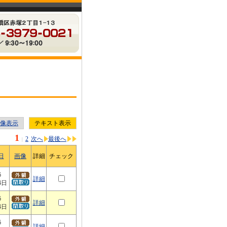
像表示
テキスト表示
1
2
次へ
最後へ
|
日
画像
詳細
チェック
6
詳細
4日
6
詳細
4日
6
詳細