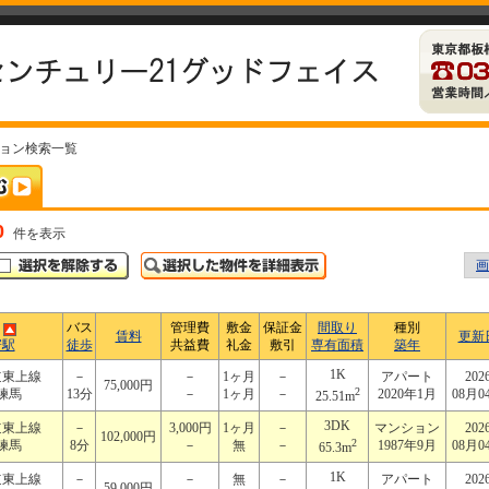
ション検索一覧
0
件を表示
画
バス
管理費
敷金
保証金
間取り
種別
賃料
更新
寄駅
徒歩
共益費
礼金
敷引
専有面積
築年
1K
道東上線
－
－
1ヶ月
－
アパート
202
75,000円
2
練馬
13分
－
1ヶ月
－
2020年1月
08月0
25.51m
3DK
道東上線
－
3,000円
1ヶ月
－
マンション
202
102,000円
2
練馬
8分
－
無
－
1987年9月
08月0
65.3m
1K
道東上線
－
－
無
－
アパート
202
59,000円