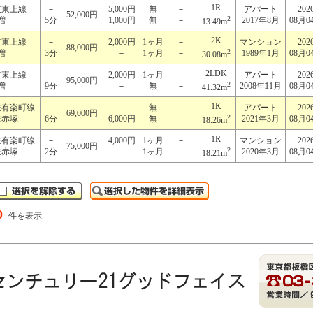
1R
道東上線
－
5,000円
無
－
アパート
202
52,000円
2
増
5分
1,000円
無
－
2017年8月
08月0
13.49m
2K
道東上線
－
2,000円
1ヶ月
－
マンション
202
88,000円
2
増
3分
－
1ヶ月
－
1989年1月
08月0
30.08m
2LDK
道東上線
－
2,000円
1ヶ月
－
アパート
202
95,000円
2
増
9分
－
無
－
2008年11月
08月0
41.32m
1K
鉄有楽町線
－
－
無
－
アパート
202
69,000円
2
鉄赤塚
6分
6,000円
無
－
2021年3月
08月0
18.26m
1R
鉄有楽町線
－
4,000円
1ヶ月
－
マンション
202
75,000円
2
鉄赤塚
2分
－
1ヶ月
－
2020年3月
08月0
18.21m
0
件を表示