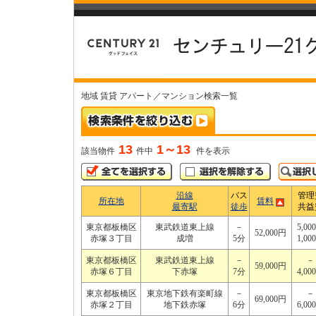
地域 賃貸 アパート／マンション検索一覧
13
1～13
該当物件
件中
件を表示
沿線
バス
管理
所在地
賃料
最寄駅
徒歩
共益
東京都板橋区
東武鉄道東上線
－
5,00
52,000円
赤塚３丁目
成増
5分
1,00
東京都板橋区
東武鉄道東上線
－
－
59,000円
赤塚６丁目
下赤塚
7分
4,00
東京都板橋区
東京地下鉄有楽町線
－
－
69,000円
赤塚２丁目
地下鉄赤塚
6分
6,00