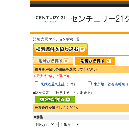
沿線 売買 マンション検索一覧
物件をお探しの沿線を選択してください
※最大3沿線まで選択可
東武鉄道東上線
（1件）
東京地下鉄有楽町線
（
■駅を指定して検索することも出来ます
検索条件を選択してください
■価格
～