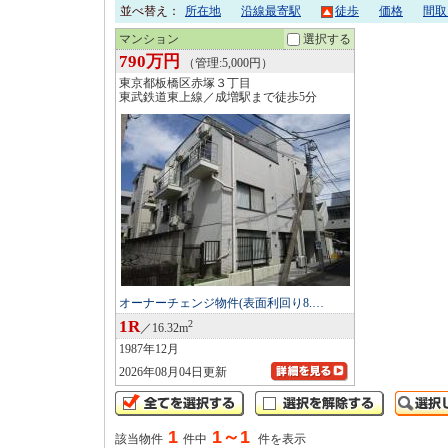
並べ替え：
所在地
沿線最寄駅
徒歩
価格
間取
マンション
選択する
790
万円
（管理:5,000円）
東京都板橋区赤塚３丁目
東武鉄道東上線／成増駅まで徒歩5分
オーナーチェンジ物件(表面利回り8.…
1R
2
／16.32m
1987年12月
2026年08月04日更新
1
1～1
該当物件
件中
件を表示