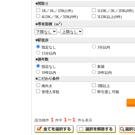
■間取り
1R／1K／1DK(1件)
1LDK／2K／2DK(0件)
4LDK／5K／5DK(0件)
5LDK以上(0件)
2
■専有面積（m
）
～
■駅徒歩
指定なし
3分以内
15分以内
■築年数
指定なし
新築
10年以内
20年以内
■こだわり条件
南向き
2階以上
管理人常駐
即引渡し可能
1
1～1
該当物件
件中
件を表示