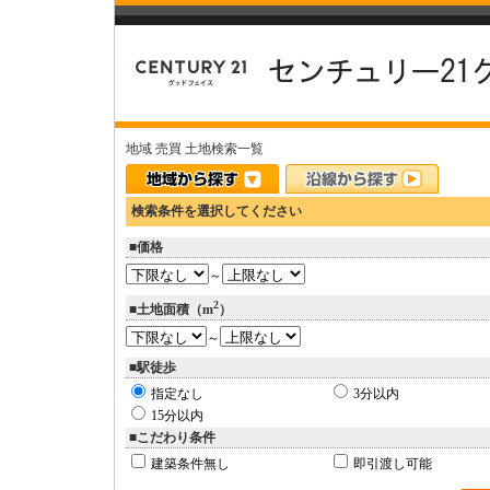
地域 売買 土地検索一覧
検索条件を選択してください
■価格
～
2
■土地面積（m
）
～
■駅徒歩
指定なし
3分以内
15分以内
■こだわり条件
建築条件無し
即引渡し可能