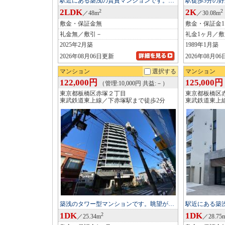
駅近にある築浅の賃貸マンションです。…
駅徒歩3分の
2LDK
2K
2
2
／48m
／30.08m
敷金・保証金無
敷金・保証金
礼金無／敷引－
礼金1ヶ月／
2025年2月築
1989年1月築
2026年08月06日更新
2026年08月0
マンション
選択する
マンション
122,000円
125,000円
（管理:10,000円 共益:－）
東京都板橋区赤塚２丁目
東京都板橋区
東武鉄道東上線／下赤塚駅まで徒歩2分
東武鉄道東上
築浅のタワー型マンションです。眺望が…
駅近にある築
1DK
1DK
2
／25.34m
／28.75