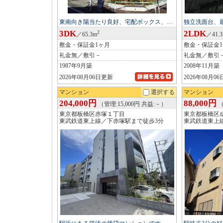
東南向き陽当たり良好、宅配ボックス、…
独立洗面台、
3DK
2LDK
2
／65.3m
／41.
敷金・保証金1ヶ月
敷金・保証金
礼金無／敷引－
礼金無／敷引
1987年9月築
2008年11月築
2026年08月06日更新
2026年08月0
マンション
選択する
マンション
204,000円
88,000円
（管理:15,000円 共益:－）
（
東京都板橋区赤塚１丁目
東京都板橋区
東武鉄道東上線／下赤塚駅まで徒歩3分
東武鉄道東上