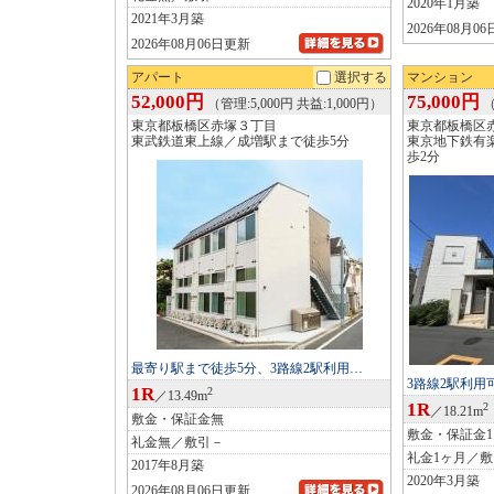
2020年1月築
2021年3月築
2026年08月0
2026年08月06日更新
アパート
選択する
マンション
52,000円
75,000円
（管理:5,000円 共益:1,000円）
（
東京都板橋区赤塚３丁目
東京都板橋区
東武鉄道東上線／成増駅まで徒歩5分
東京地下鉄有
歩2分
最寄り駅まで徒歩5分、3路線2駅利用…
3路線2駅利
1R
2
／13.49m
1R
2
／18.21m
敷金・保証金無
敷金・保証金
礼金無／敷引－
礼金1ヶ月／
2017年8月築
2020年3月築
2026年08月06日更新