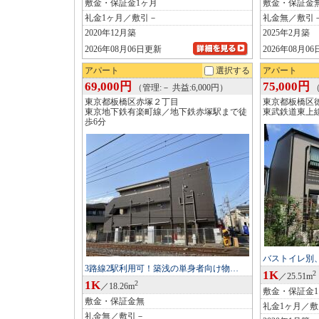
敷金・保証金1ヶ月
敷金・保証金
礼金1ヶ月／敷引－
礼金無／敷引
2020年12月築
2025年2月築
2026年08月06日更新
2026年08月0
アパート
選択する
アパート
69,000円
75,000円
（管理:－ 共益:6,000円）
（
東京都板橋区赤塚２丁目
東京都板橋区
東京地下鉄有楽町線／地下鉄赤塚駅まで徒
東武鉄道東上
歩6分
バストイレ別
3路線2駅利用可！築浅の単身者向け物…
1K
2
／25.51m
1K
2
／18.26m
敷金・保証金
敷金・保証金無
礼金1ヶ月／
礼金無／敷引－