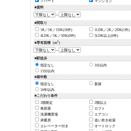
アパート
マンション
■賃料
～
■間取り
1R／1K／1DK(18件)
1LDK／2K／2DK(1件)
4LDK／5K／5DK(0件)
5LDK以上(0件)
2
■専有面積（m
）
～
■駅徒歩
指定なし
3分以内
15分以内
■築年数
指定なし
新築
10年以内
■こだわり条件
1階限定
2階以上
角部屋
ロフト
洗濯機置場
エアコン
床暖房
追い炊き給湯
エレベーター付き
オートロック