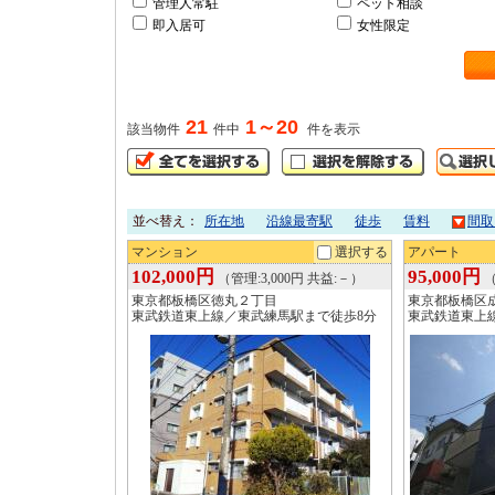
管理人常駐
ペット相談
即入居可
女性限定
21
1～20
該当物件
件中
件を表示
並べ替え：
所在地
沿線最寄駅
徒歩
賃料
間取
マンション
選択する
アパート
102,000円
95,000円
（管理:3,000円 共益:－）
（
東京都板橋区徳丸２丁目
東京都板橋区
東武鉄道東上線／東武練馬駅まで徒歩8分
東武鉄道東上