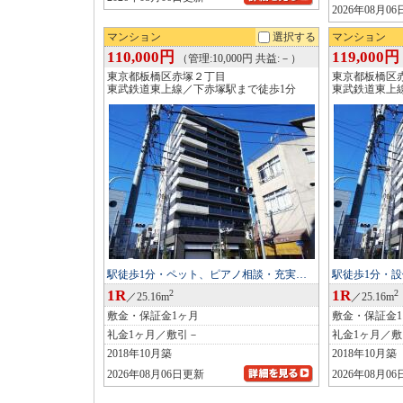
2026年08月0
マンション
選択する
マンション
110,000円
119,000円
（管理:10,000円 共益:－）
東京都板橋区赤塚２丁目
東京都板橋区
東武鉄道東上線／下赤塚駅まで徒歩1分
東武鉄道東上
駅徒歩1分・ペット、ピアノ相談・充実…
駅徒歩1分・
1R
1R
2
2
／25.16m
／25.16m
敷金・保証金1ヶ月
敷金・保証金
礼金1ヶ月／敷引－
礼金1ヶ月／
2018年10月築
2018年10月築
2026年08月06日更新
2026年08月0