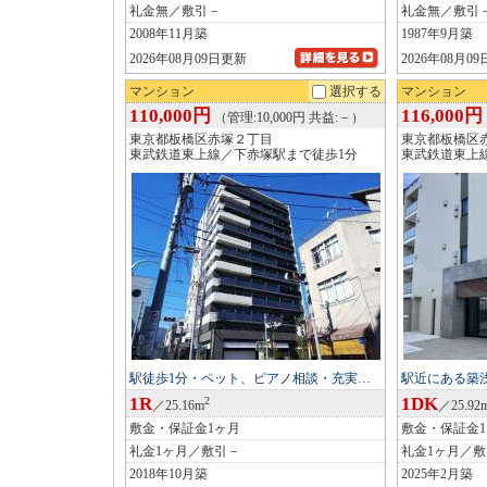
礼金無／敷引－
礼金無／敷引
2008年11月築
1987年9月築
2026年08月09日更新
2026年08月0
マンション
選択する
マンション
110,000円
116,000円
（管理:10,000円 共益:－）
東京都板橋区赤塚２丁目
東京都板橋区
東武鉄道東上線／下赤塚駅まで徒歩1分
東武鉄道東上
駅徒歩1分・ペット、ピアノ相談・充実…
駅近にある築
1R
1DK
2
／25.16m
／25.92
敷金・保証金1ヶ月
敷金・保証金
礼金1ヶ月／敷引－
礼金1ヶ月／
2018年10月築
2025年2月築