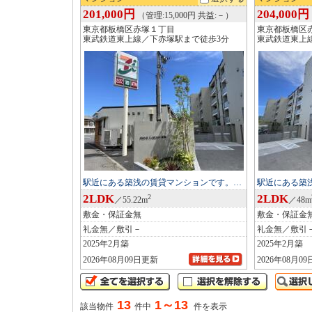
201,000円
204,000円
（管理:15,000円 共益:－）
東京都板橋区赤塚１丁目
東京都板橋区
東武鉄道東上線／下赤塚駅まで徒歩3分
東武鉄道東上
駅近にある築浅の賃貸マンションです。…
駅近にある築
2LDK
2LDK
2
／55.22m
／48m
敷金・保証金無
敷金・保証金
礼金無／敷引－
礼金無／敷引
2025年2月築
2025年2月築
2026年08月09日更新
2026年08月0
13
1～13
該当物件
件中
件を表示