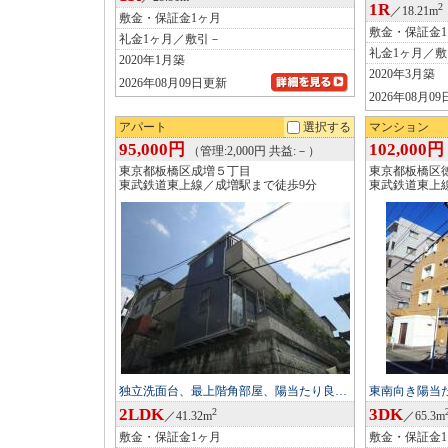
1R
2
／18.21m
敷金・保証金1ヶ月
敷金・保証金
礼金1ヶ月／敷引－
礼金1ヶ月／
2020年1月築
2020年3月築
2026年08月09日更新
2026年08月0
アパート
選択する
マンション
95,000円
102,000円
（管理:2,000円 共益:－）
東京都板橋区成増５丁目
東京都板橋区
東武鉄道東上線／成増駅まで徒歩9分
東武鉄道東上
独立洗面台、最上階角部屋、陽当たり良…
東南向き陽当
2LDK
3DK
2
／41.32m
／65.3m
敷金・保証金1ヶ月
敷金・保証金