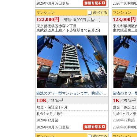
2026年08月09日更新
2026年08月0
マンション
選択する
マンション
122,000円
123,000円
（管理:10,000円 共益:－）
東京都板橋区赤塚２丁目
東京都板橋区
東武鉄道東上線／下赤塚駅まで徒歩2分
東武鉄道東上
築浅のタワー型マンションです。眺望が…
築浅のタワー
1DK
1K
2
2
／25.34m
／25.34m
敷金・保証金1ヶ月
敷金・保証金
礼金1ヶ月／敷引－
礼金1ヶ月／
2020年12月築
2020年12月築
2026年08月09日更新
2026年08月0
マンション
選択する
マンション