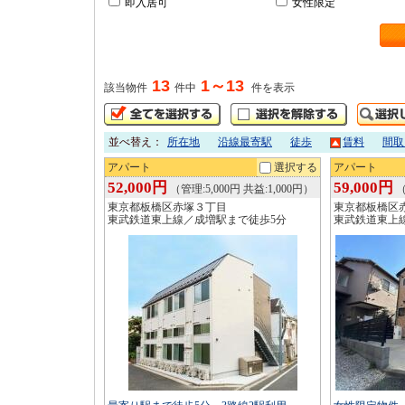
即入居可
女性限定
13
1～13
該当物件
件中
件を表示
並べ替え：
所在地
沿線最寄駅
徒歩
賃料
間取
アパート
選択する
アパート
52,000円
59,000円
（管理:5,000円 共益:1,000円）
（
東京都板橋区赤塚３丁目
東京都板橋区
東武鉄道東上線／成増駅まで徒歩5分
東武鉄道東上