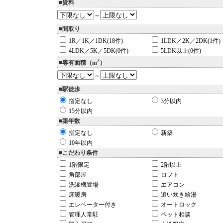
■賃料
～
■間取り
1R／1K／1DK(18件)
1LDK／2K／2DK(1件)
4LDK／5K／5DK(0件)
5LDK以上(0件)
2
■専有面積（m
）
～
■駅徒歩
指定なし
3分以内
15分以内
■築年数
指定なし
新築
10年以内
■こだわり条件
1階限定
2階以上
角部屋
ロフト
洗濯機置場
エアコン
床暖房
追い炊き給湯
エレベーター付き
オートロック
管理人常駐
ペット相談