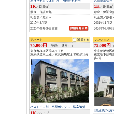
最寄り駅まで徒歩5分、3路線2駅利用…
女性限定物件
1R
1K
2
2
／13.49m
／19.83m
敷金・保証金無
敷金・保証金
礼金無／敷引－
礼金無／敷引
2017年8月築
2002年11月築
2026年08月09日更新
2026年08月0
アパート
選択する
マンション
75,000円
75,000円
（管理:－ 共益:－）
（
東京都板橋区徳丸１丁目
東京都板橋区
東武鉄道東上線／東武練馬駅まで徒歩13分
東京地下鉄有
歩2分
バストイレ別、宅配ボックス、浴室追焚…
3路線2駅利
1K
2
／25.51m