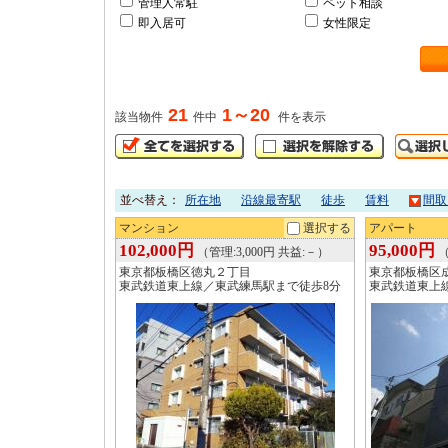
管理人常駐
ペット相談
即入居可
女性限定
21
1～20
該当物件
件中
件を表示
並べ替え：
所在地
沿線最寄駅
徒歩
賃料
間取
マンション
選択する
アパート
102,000円
95,000円
（管理:3,000円 共益:－）
（
東京都板橋区徳丸２丁目
東京都板橋区
東武鉄道東上線／東武練馬駅まで徒歩8分
東武鉄道東上