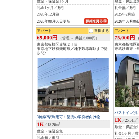
敷金・保証金1ヶ月
敷金・保証金
礼金1ヶ月／敷引－
礼金無／敷引
2020年12月築
2025年2月築
2026年08月06日更新
2026年08月0
アパート
選択する
アパート
69,000円
75,000円
（管理:－ 共益:6,000円）
（
東京都板橋区赤塚２丁目
東京都板橋区
東京地下鉄有楽町線／地下鉄赤塚駅まで徒
東武鉄道東上
歩6分
バストイレ別
3路線2駅利用可！築浅の単身者向け物…
1K
2
／25.51m
1K
2
／18.26m
敷金・保証金
敷金・保証金無
礼金1ヶ月／
礼金無／敷引－