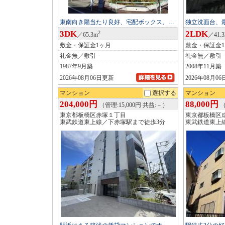
東南向き陽当たり良好、宅配ボックス、…
独立洗面台、
3DK
2LDK
2
／65.3m
／41.
敷金・保証金1ヶ月
敷金・保証金
礼金無／敷引－
礼金無／敷引
1987年9月築
2008年11月築
2026年08月06日更新
2026年08月0
マンション
選択する
マンション
204,000円
88,000円
（管理:15,000円 共益:－）
（
東京都板橋区赤塚１丁目
東京都板橋区
東武鉄道東上線／下赤塚駅まで徒歩3分
東武鉄道東上