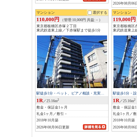
2026年08月0
マンション
選択する
マンション
110,000円
119,000円
（管理:10,000円 共益:－）
東京都板橋区赤塚２丁目
東京都板橋区
東武鉄道東上線／下赤塚駅まで徒歩1分
東武鉄道東上
駅徒歩1分・ペット、ピアノ相談・充実…
駅徒歩1分・
1R
1R
2
2
／25.16m
／25.16m
敷金・保証金1ヶ月
敷金・保証金
礼金1ヶ月／敷引－
礼金1ヶ月／
2018年10月築
2018年10月築
2026年08月06日更新
2026年08月0