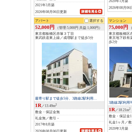
2020年1月築
2021年3月築
2026年08月0
2026年08月06日更新
アパート
選択する
マンション
52,000円
75,000円
（管理:5,000円 共益:1,000円）
（
東京都板橋区赤塚３丁目
東京都板橋区
東武鉄道東上線／成増駅まで徒歩5分
東京地下鉄有
歩2分
最寄り駅まで徒歩5分、3路線2駅利用…
3路線2駅利
1R
2
／13.49m
1R
2
／18.21m
敷金・保証金無
敷金・保証金
礼金無／敷引－
礼金1ヶ月／
2017年8月築
2020年3月築
2026年08月06日更新