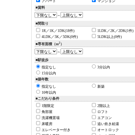
アパート
マンション
■賃料
～
■間取り
1R／1K／1DK(18件)
1LDK／2K／2DK(1件)
4LDK／5K／5DK(0件)
5LDK以上(0件)
2
■専有面積（m
）
～
■駅徒歩
指定なし
3分以内
15分以内
■築年数
指定なし
新築
10年以内
■こだわり条件
1階限定
2階以上
角部屋
ロフト
洗濯機置場
エアコン
床暖房
追い炊き給湯
エレベーター付き
オートロック