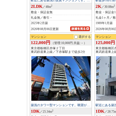
駅近にある築浅の賃貸マンションです。…
駅徒歩3分の
2LDK
2K
2
2
／48m
／30.08m
敷金・保証金無
敷金・保証金
礼金無／敷引－
礼金1ヶ月／
2025年2月築
1989年1月築
2026年08月06日更新
2026年08月0
マンション
選択する
マンション
122,000円
125,000円
（管理:10,000円 共益:－）
東京都板橋区赤塚２丁目
東京都板橋区
東武鉄道東上線／下赤塚駅まで徒歩2分
東武鉄道東上
築浅のタワー型マンションです。眺望が…
駅近にある築
1DK
1DK
2
／25.34m
／28.75