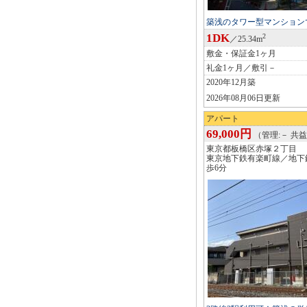
築浅のタワー型マンション
1DK
2
／25.34m
敷金・保証金1ヶ月
礼金1ヶ月／敷引－
2020年12月築
2026年08月06日更新
アパート
69,000円
（管理:－ 共益:
東京都板橋区赤塚２丁目
東京地下鉄有楽町線／地下
歩6分