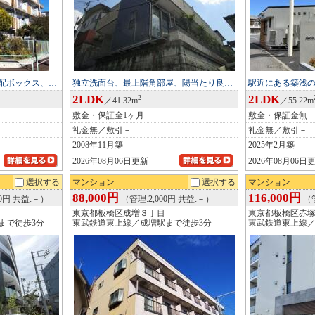
配ボックス、…
独立洗面台、最上階角部屋、陽当たり良…
駅近にある築浅
2LDK
2LDK
2
／41.32m
／55.22m
敷金・保証金1ヶ月
敷金・保証金無
礼金無／敷引－
礼金無／敷引－
2008年11月築
2025年2月築
2026年08月06日更新
2026年08月06日
選択する
マンション
選択する
マンション
88,000円
116,000円
00円 共益:－）
（管理:2,000円 共益:－）
（管
東京都板橋区成増３丁目
東京都板橋区赤
まで徒歩3分
東武鉄道東上線／成増駅まで徒歩3分
東武鉄道東上線／