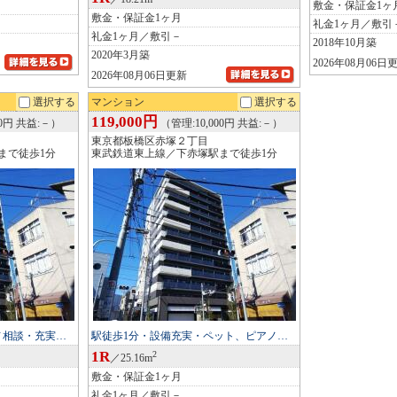
敷金・保証金1ヶ
敷金・保証金1ヶ月
礼金1ヶ月／敷引
礼金1ヶ月／敷引－
2018年10月築
2020年3月築
2026年08月06日
2026年08月06日更新
選択する
マンション
選択する
119,000円
00円 共益:－）
（管理:10,000円 共益:－）
東京都板橋区赤塚２丁目
まで徒歩1分
東武鉄道東上線／下赤塚駅まで徒歩1分
ノ相談・充実…
駅徒歩1分・設備充実・ペット、ピアノ…
1R
2
／25.16m
敷金・保証金1ヶ月
礼金1ヶ月／敷引－