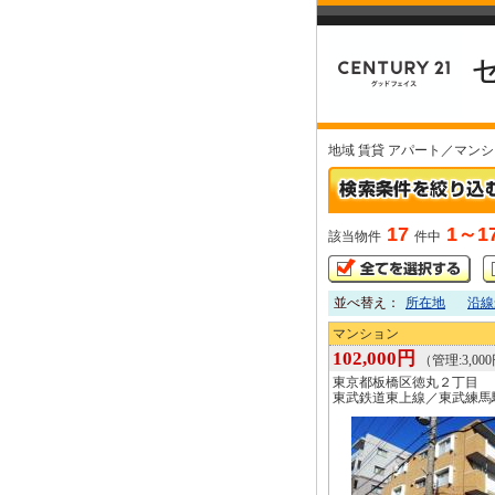
地域 賃貸 アパート／マン
17
1～1
該当物件
件中
並べ替え：
所在地
沿線
マンション
102,000円
（管理:3,00
東京都板橋区徳丸２丁目
東武鉄道東上線／東武練馬