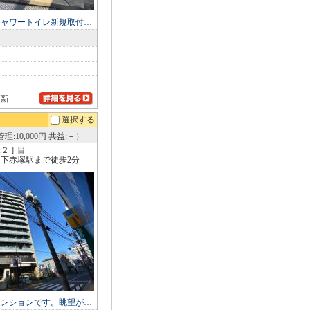
シャワートイレ新規取付…
更新
選択する
理:10,000円 共益:－）
塚２丁目
下赤塚駅まで徒歩2分
マンションです。眺望が…