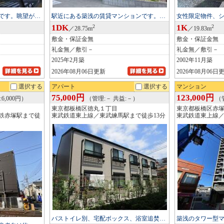
です。眺望が…
駅近にある築浅の賃貸マンションです。…
女性限定物件、
1DK
1K
2
2
／28.75m
／19.83m
敷金・保証金無
敷金・保証金無
礼金無／敷引－
礼金無／敷引－
2025年2月築
2002年11月築
2026年08月06日更新
2026年08月06日
選択する
アパート
選択する
マンション
75,000円
123,000円
6,000円）
（管理:－ 共益:－）
（管
東京都板橋区徳丸１丁目
東京都板橋区赤
鉄赤塚駅まで徒
東武鉄道東上線／東武練馬駅まで徒歩13分
東武鉄道東上線／
バストイレ別、宅配ボックス、浴室追焚…
築浅のタワー型