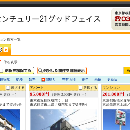
ション検索一覧
7
件を表示
画
最寄駅
徒歩
賃料
間取り
専有面積
築年
画像
更新日
選択する
アパート
選択する
マンション
95,000円
201,000円
0円 共益:－）
（管理:2,000円 共益:－）
（管
東京都板橋区成増５丁目
東京都板橋区赤
駅まで徒歩8分
東武鉄道東上線／成増駅まで徒歩9分
東武鉄道東上線／