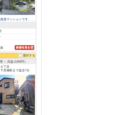
の賃貸マンションです。…
月
－
更新
選択する
:－ 共益:4,000円）
塚６丁目
下赤塚駅まで徒歩7分