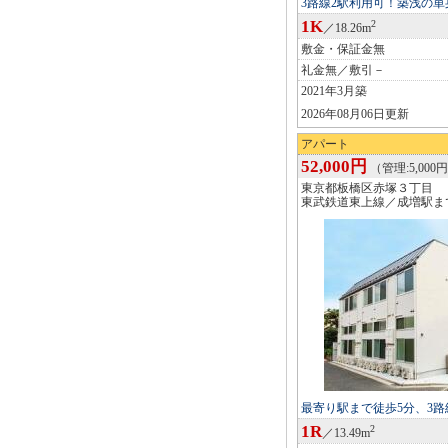
3路線2駅利用可！築浅の
1K
2
／18.26m
敷金・保証金無
礼金無／敷引－
2021年3月築
2026年08月06日更新
アパート
52,000円
（管理:5,000円
東京都板橋区赤塚３丁目
東武鉄道東上線／成増駅ま
最寄り駅まで徒歩5分、3路
1R
2
／13.49m