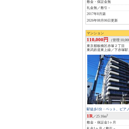
敷金・保証金無
礼金無／敷引－
2017年8月築
2026年08月06日更新
マンション
110,000円
（管理:10,0
東京都板橋区赤塚２丁目
東武鉄道東上線／下赤塚駅
駅徒歩1分・ペット、ピア
1R
2
／25.16m
敷金・保証金1ヶ月
礼金1ヶ月／敷引－