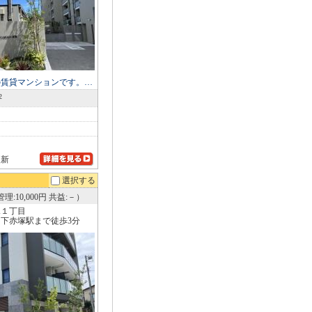
の賃貸マンションです。…
2
更新
選択する
理:10,000円 共益:－）
塚１丁目
下赤塚駅まで徒歩3分