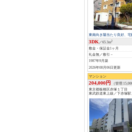
東南向き陽当たり良好、宅
3DK
2
／65.3m
敷金・保証金1ヶ月
礼金無／敷引－
1987年9月築
2026年08月06日更新
マンション
204,000円
（管理:15,0
東京都板橋区赤塚１丁目
東武鉄道東上線／下赤塚駅