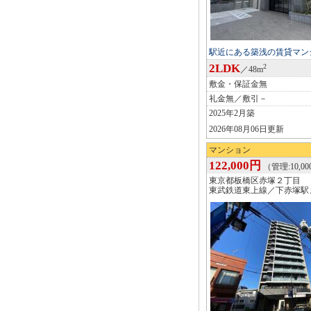
駅近にある築浅の賃貸マン
2LDK
2
／48m
敷金・保証金無
礼金無／敷引－
2025年2月築
2026年08月06日更新
マンション
122,000円
（管理:10,0
東京都板橋区赤塚２丁目
東武鉄道東上線／下赤塚駅