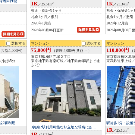
単身者向け物…
1K
1K
2
2
／25.51m
／25.34m
敷金・保証金1ヶ月
敷金・保証金1ヶ
礼金1ヶ月／敷引－
礼金1ヶ月／敷引
2020年1月築
2020年12月築
2026年08月06日更新
2026年08月06日
選択する
マンション
選択する
マンション
75,000円
110,000円
 共益:1,000円）
（管理:4,000円 共益:－）
（管
東京都板橋区赤塚２丁目
東京都板橋区赤
で徒歩5分
東京地下鉄有楽町線／地下鉄赤塚駅まで徒
東武鉄道東上線／
歩2分
線2駅利用…
駅徒歩1分・設備
3路線2駅利用可能な好立地な場所にあ…
1R
2
／25.16m
1R
2
／18.21m