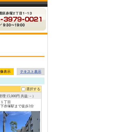
像表示
テキスト表示
選択する
理:15,000円 共益:－）
塚１丁目
下赤塚駅まで徒歩3分