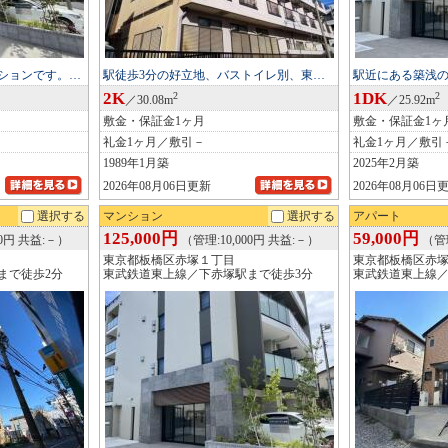
ションです。…
駅徒歩3分の好立地、バストイレ別、東…
駅近にある築浅
2K
1DK
2
2
／30.08m
／25.92m
敷金・保証金1ヶ月
敷金・保証金1ヶ
礼金1ヶ月／敷引－
礼金1ヶ月／敷引
1989年1月築
2025年2月築
2026年08月06日更新
2026年08月06日
選択する
マンション
選択する
アパート
125,000円
59,000円
00円 共益:－）
（管理:10,000円 共益:－）
（管理
東京都板橋区赤塚１丁目
東京都板橋区赤
まで徒歩2分
東武鉄道東上線／下赤塚駅まで徒歩3分
東武鉄道東上線／