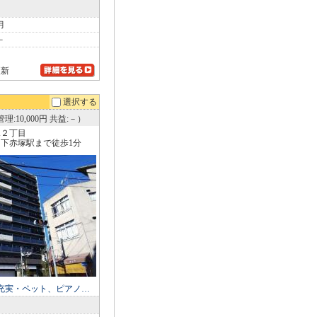
月
－
更新
選択する
理:10,000円 共益:－）
塚２丁目
下赤塚駅まで徒歩1分
充実・ペット、ピアノ…