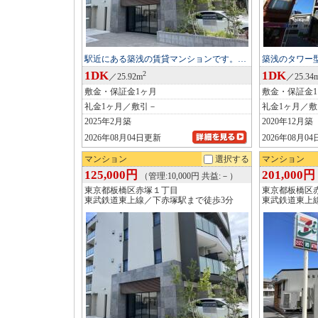
駅近にある築浅の賃貸マンションです。…
築浅のタワー
1DK
1DK
2
／25.92m
／25.34
敷金・保証金1ヶ月
敷金・保証金
礼金1ヶ月／敷引－
礼金1ヶ月／
2025年2月築
2020年12月築
2026年08月04日更新
2026年08月0
マンション
選択する
マンション
125,000円
201,000円
（管理:10,000円 共益:－）
東京都板橋区赤塚１丁目
東京都板橋区
東武鉄道東上線／下赤塚駅まで徒歩3分
東武鉄道東上