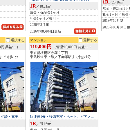
1R
2
／25.16m
1R
2
／18.21m
敷金・保証金1ヶ
敷金・保証金1ヶ月
礼金1ヶ月／敷引
礼金1ヶ月／敷引－
2018年10月築
2020年3月築
2026年08月04日
2026年08月04日更新
選択する
マンション
選択する
119,000円
00円 共益:－）
（管理:10,000円 共益:－）
東京都板橋区赤塚２丁目
まで徒歩1分
東武鉄道東上線／下赤塚駅まで徒歩1分
ノ相談・充実…
駅徒歩1分・設備充実・ペット、ピアノ…
1R
2
／25.16m