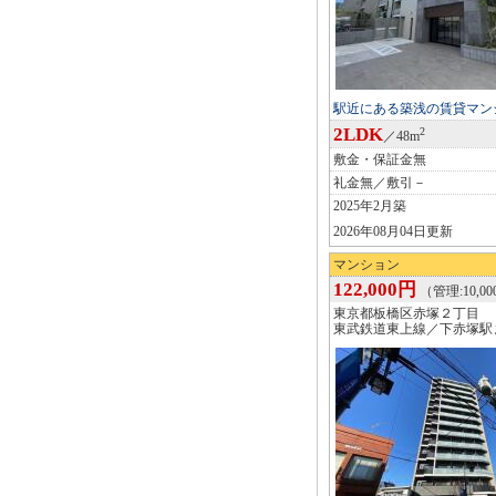
駅近にある築浅の賃貸マン
2LDK
2
／48m
敷金・保証金無
礼金無／敷引－
2025年2月築
2026年08月04日更新
マンション
122,000円
（管理:10,0
東京都板橋区赤塚２丁目
東武鉄道東上線／下赤塚駅