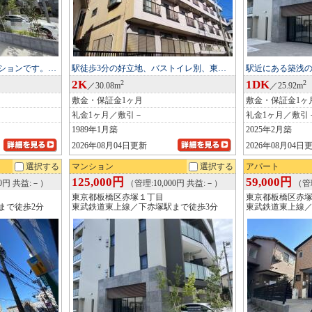
ションです。…
駅徒歩3分の好立地、バストイレ別、東…
駅近にある築浅
2K
1DK
2
2
／30.08m
／25.92m
敷金・保証金1ヶ月
敷金・保証金1ヶ
礼金1ヶ月／敷引－
礼金1ヶ月／敷引
1989年1月築
2025年2月築
2026年08月04日更新
2026年08月04日
選択する
マンション
選択する
アパート
125,000円
59,000円
00円 共益:－）
（管理:10,000円 共益:－）
（管理
東京都板橋区赤塚１丁目
東京都板橋区赤
まで徒歩2分
東武鉄道東上線／下赤塚駅まで徒歩3分
東武鉄道東上線／