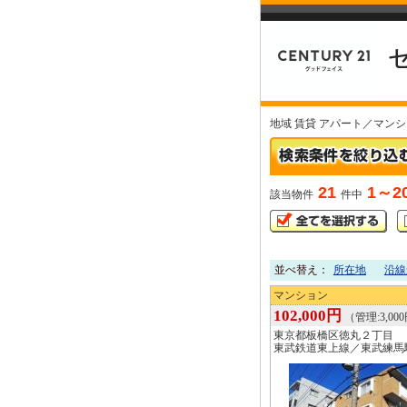
地域 賃貸 アパート／マン
21
1～2
該当物件
件中
並べ替え：
所在地
沿線
マンション
102,000円
（管理:3,00
東京都板橋区徳丸２丁目
東武鉄道東上線／東武練馬