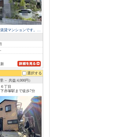
の賃貸マンションです。…
月
－
更新
選択する
:－ 共益:4,000円）
塚６丁目
下赤塚駅まで徒歩7分