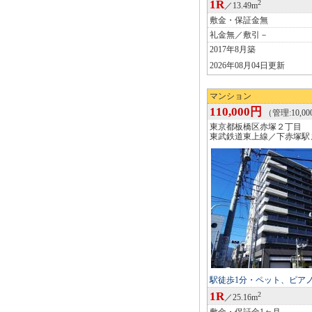
1R
2
／13.49m
敷金・保証金無
礼金無／敷引－
2017年8月築
2026年08月04日更新
マンション
110,000円
（管理:10,0
東京都板橋区赤塚２丁目
東武鉄道東上線／下赤塚駅
駅徒歩1分・ペット、ピア
1R
2
／25.16m