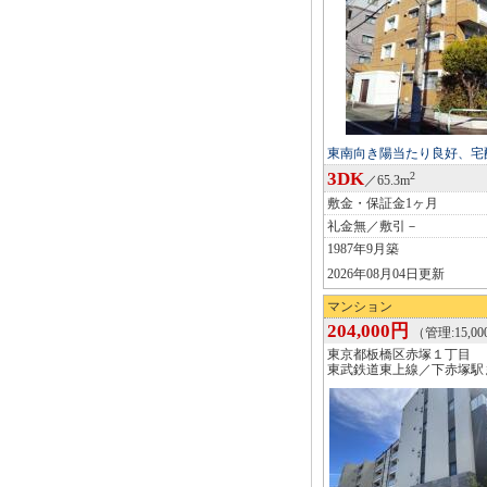
東南向き陽当たり良好、宅
3DK
2
／65.3m
敷金・保証金1ヶ月
礼金無／敷引－
1987年9月築
2026年08月04日更新
マンション
204,000円
（管理:15,0
東京都板橋区赤塚１丁目
東武鉄道東上線／下赤塚駅