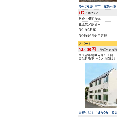
3路線2駅利用可！築浅の
1K
2
／18.26m
敷金・保証金無
礼金無／敷引－
2021年3月築
2026年08月04日更新
アパート
52,000円
（管理:5,000円
東京都板橋区赤塚３丁目
東武鉄道東上線／成増駅ま
最寄り駅まで徒歩5分、3路