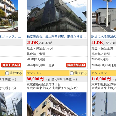
配ボックス、…
独立洗面台、最上階角部屋、陽当たり良…
駅近にある築浅
2LDK
2LDK
2
／41.32m
／55.22m
敷金・保証金1ヶ月
敷金・保証金無
礼金無／敷引－
礼金無／敷引－
2008年11月築
2025年2月築
2026年08月04日更新
2026年08月04日
選択する
マンション
選択する
マンション
88,000円
116,000円
00円 共益:－）
（管理:2,000円 共益:－）
（管
東京都板橋区成増３丁目
東京都板橋区赤
まで徒歩3分
東武鉄道東上線／成増駅まで徒歩3分
東武鉄道東上線／