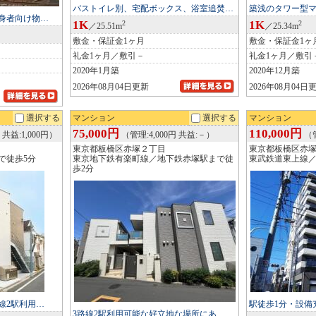
バストイレ別、宅配ボックス、浴室追焚…
築浅のタワー型
単身者向け物…
1K
1K
2
2
／25.51m
／25.34m
敷金・保証金1ヶ月
敷金・保証金1ヶ
礼金1ヶ月／敷引－
礼金1ヶ月／敷引
2020年1月築
2020年12月築
2026年08月04日更新
2026年08月04日
選択する
マンション
選択する
マンション
75,000円
110,000円
 共益:1,000円）
（管理:4,000円 共益:－）
（管
東京都板橋区赤塚２丁目
東京都板橋区赤
で徒歩5分
東京地下鉄有楽町線／地下鉄赤塚駅まで徒
東武鉄道東上線／
歩2分
線2駅利用…
駅徒歩1分・設備
3路線2駅利用可能な好立地な場所にあ…