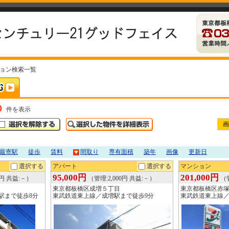
ション検索一覧
0
件を表示
画
最寄駅
徒歩
賃料
間取り
専有面積
築年
画像
更新日
選択する
アパート
選択する
マンション
95,000円
201,000円
0円 共益:－）
（管理:2,000円 共益:－）
（管
東京都板橋区成増５丁目
東京都板橋区赤
駅まで徒歩8分
東武鉄道東上線／成増駅まで徒歩9分
東武鉄道東上線／