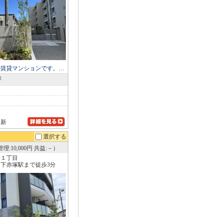
の賃貸マンションです。…
2
更新
選択する
理:10,000円 共益:－）
塚１丁目
下赤塚駅まで徒歩3分