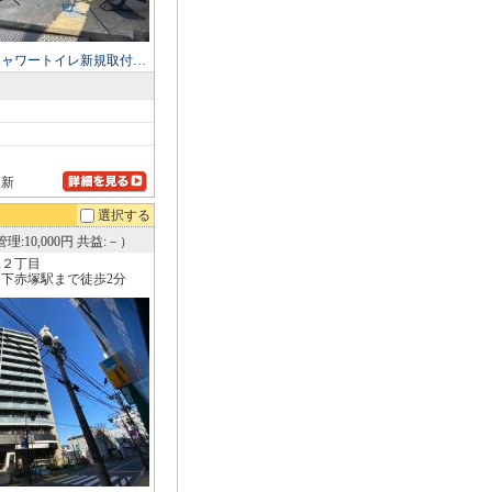
シャワートイレ新規取付…
更新
選択する
理:10,000円 共益:－）
塚２丁目
下赤塚駅まで徒歩2分