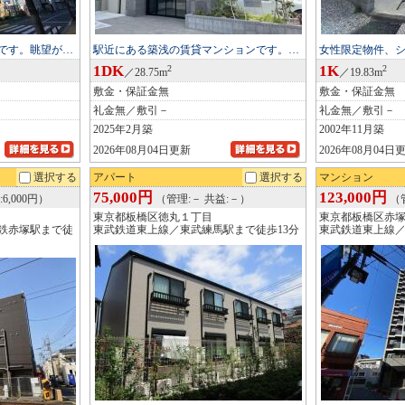
です。眺望が…
駅近にある築浅の賃貸マンションです。…
女性限定物件、
1DK
1K
2
2
／28.75m
／19.83m
敷金・保証金無
敷金・保証金無
礼金無／敷引－
礼金無／敷引－
2025年2月築
2002年11月築
2026年08月04日更新
2026年08月04日
選択する
アパート
選択する
マンション
75,000円
123,000円
6,000円）
（管理:－ 共益:－）
（管
東京都板橋区徳丸１丁目
東京都板橋区赤
鉄赤塚駅まで徒
東武鉄道東上線／東武練馬駅まで徒歩13分
東武鉄道東上線／