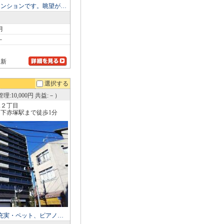
マンションです。眺望が…
月
－
更新
選択する
理:10,000円 共益:－）
塚２丁目
下赤塚駅まで徒歩1分
充実・ペット、ピアノ…