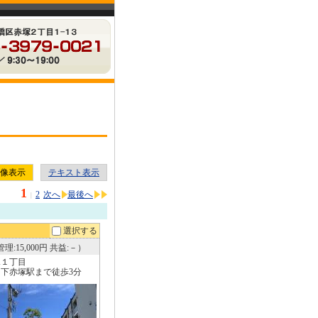
像表示
テキスト表示
1
2
次へ
最後へ
|
選択する
理:15,000円 共益:－）
塚１丁目
下赤塚駅まで徒歩3分