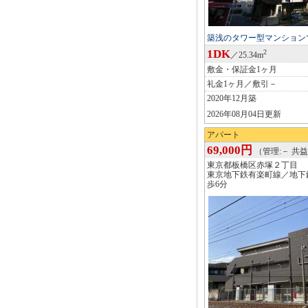
築浅のタワー型マンション
1DK
2
／25.34m
敷金・保証金1ヶ月
礼金1ヶ月／敷引－
2020年12月築
2026年08月04日更新
アパート
69,000円
（管理:－ 共益:
東京都板橋区赤塚２丁目
東京地下鉄有楽町線／地下
歩6分