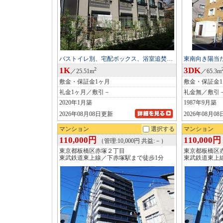
バストイレ別、宅配ボックス、浴室追焚…
東南向き陽当
1K
3DK
2
／25.51m
／65.3m
敷金・保証金1ヶ月
敷金・保証金
礼金1ヶ月／敷引－
礼金無／敷引
2020年1月築
1987年9月築
2026年08月08日更新
2026年08月0
マンション
選択する
マンション
110,000円
110,000円
（管理:10,000円 共益:－）
東京都板橋区赤塚２丁目
東京都板橋区
東武鉄道東上線／下赤塚駅まで徒歩1分
東武鉄道東上