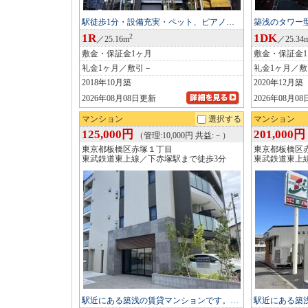
駅徒歩1分・設備充実・ペット、ピアノ…
築浅のタワー
1R
1DK
2
／25.16m
／25.34
敷金・保証金1ヶ月
敷金・保証金
礼金1ヶ月／敷引－
礼金1ヶ月／
2018年10月築
2020年12月築
2026年08月08日更新
2026年08月0
マンション
選択する
マンション
125,000円
201,000円
（管理:10,000円 共益:－）
東京都板橋区赤塚１丁目
東京都板橋区
東武鉄道東上線／下赤塚駅まで徒歩3分
東武鉄道東上
駅近にある築浅の賃貸マンションです。…
駅近にある築