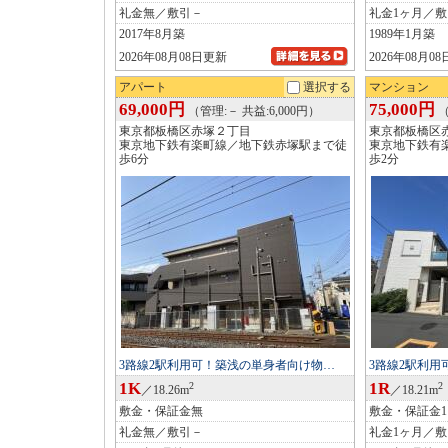
礼金無／敷引－
礼金1ヶ月／
2017年8月築
1989年1月築
2026年08月08日更新
2026年08月0
アパート
選択する
マンション
69,000円
75,000円
（管理:－ 共益:6,000円）
（
東京都板橋区赤塚２丁目
東京都板橋区
東京地下鉄有楽町線／地下鉄赤塚駅まで徒
東京地下鉄有
歩6分
歩2分
3路線2駅利用可！築浅の単身者向け物…
3路線2駅利
1K
1R
2
2
／18.26m
／18.21m
敷金・保証金無
敷金・保証金
礼金無／敷引－
礼金1ヶ月／