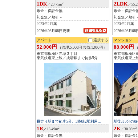
1DK
2LDK
2
／28.75m
／55.
敷金・保証金無
敷金・保証金
礼金無／敷引－
礼金無／敷引
2025年2月築
2025年2月築
2026年08月08日更新
2026年08月0
アパート
選択する
マンション
52,000円
88,000円
（管理:5,000円 共益:1,000円）
（
東京都板橋区赤塚３丁目
東京都板橋区
東武鉄道東上線／成増駅まで徒歩5分
東武鉄道東上
最寄り駅まで徒歩5分、3路線2駅利用…
駅徒歩3分の
1R
2K
2
2
／13.49m
／30.08m
敷金・保証金無
敷金・保証金