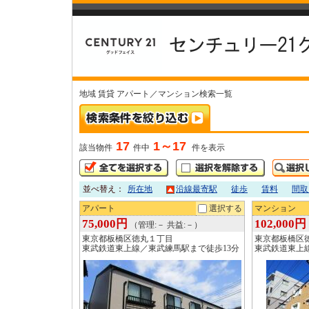
地域 賃貸 アパート／マンション検索一覧
17
1～17
該当物件
件中
件を表示
並べ替え：
所在地
沿線最寄駅
徒歩
賃料
間取
アパート
選択する
マンション
75,000円
102,000円
（管理:－ 共益:－）
東京都板橋区徳丸１丁目
東京都板橋区
東武鉄道東上線／東武練馬駅まで徒歩13分
東武鉄道東上