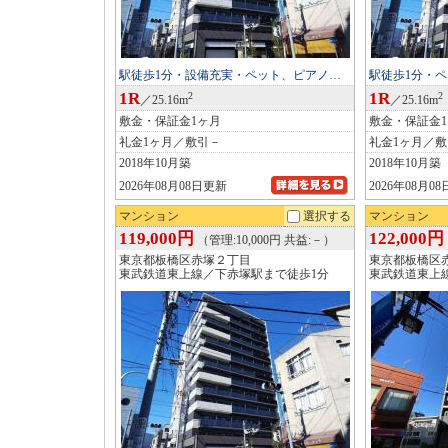
駅徒歩1分・設備充実・ペット、ピアノ…
駅徒歩1分・
1R
1R
2
2
／25.16m
／25.16m
敷金・保証金1ヶ月
敷金・保証金
礼金1ヶ月／敷引－
礼金1ヶ月／
2018年10月築
2018年10月築
2026年08月08日更新
2026年08月0
マンション
選択する
マンション
119,000円
122,000円
（管理:10,000円 共益:－）
東京都板橋区赤塚２丁目
東京都板橋区
東武鉄道東上線／下赤塚駅まで徒歩1分
東武鉄道東上