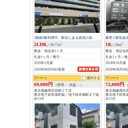
3路線3駅利用可、駅近にある築浅の賃…
最寄り駅迄徒歩
2LDK
1K
2
2
／50.77m
／20m
敷金・保証金1ヶ月
敷金・保証金
礼金1ヶ月／敷引－
礼金1ヶ月／
2020年1月築
2018年10月築
2026年08月04日更新
2026年08月0
アパート
選択する
アパート
69,000円
72,000円
（管理:－ 共益:－）
（
東京都練馬区田柄２丁目
東京都練馬区
東京地下鉄有楽町線／地下鉄赤塚駅まで徒
東京地下鉄有
歩13分
歩13分