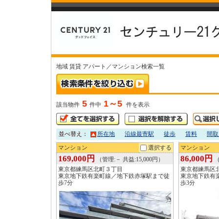
地域 賃貸 アパート／マンション検索一覧
5
1～5
該当物件
件中
件を表示
並べ替え：
所在地
沿線最寄駅
徒歩
賃料
間取
マンション
選択する
マンション
169,000円
86,000円
（管理:－ 共益:15,000円）
（
東京都練馬区北町３丁目
東京都練馬区
東京地下鉄有楽町線／地下鉄赤塚駅まで徒
東京地下鉄有
歩7分
歩3分