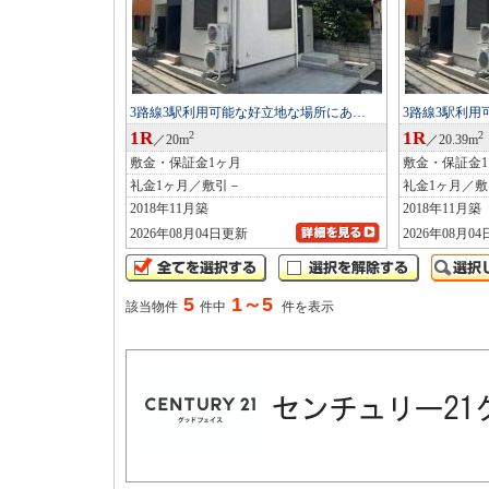
3路線3駅利用可能な好立地な場所にあ…
3路線3駅利
1R
1R
2
2
／20m
／20.39m
敷金・保証金1ヶ月
敷金・保証金
礼金1ヶ月／敷引－
礼金1ヶ月／
2018年11月築
2018年11月築
2026年08月04日更新
2026年08月0
5
1～5
該当物件
件中
件を表示