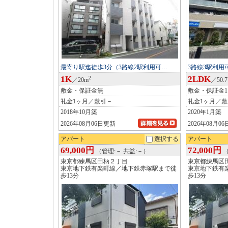
最寄り駅迄徒歩3分（3路線2駅利用可…
3路線3駅利
1K
2LDK
2
／20m
／50.
敷金・保証金無
敷金・保証金
礼金1ヶ月／敷引－
礼金1ヶ月／
2018年10月築
2020年1月築
2026年08月06日更新
2026年08月0
アパート
選択する
アパート
69,000円
72,000円
（管理:－ 共益:－）
（
東京都練馬区田柄２丁目
東京都練馬区
東京地下鉄有楽町線／地下鉄赤塚駅まで徒
東京地下鉄有
歩13分
歩13分