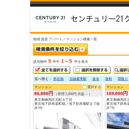
地域 賃貸 アパート／マンション検索一覧
5
1～5
該当物件
件中
件を表示
並べ替え：
所在地
沿線最寄駅
徒歩
賃料
間取り
マンション
選択する
マンション
86,000円
169,000円
（管理:5,000円 共益:－）
東京都練馬区北町８丁目
東京都練馬区
東京地下鉄有楽町線／地下鉄赤塚駅まで徒
東京地下鉄有
歩3分
歩7分