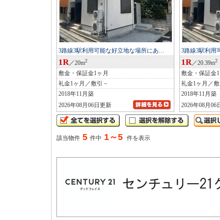
3路線3駅利用可能な好立地な場所にあ…
3路線3駅利
1R
1R
2
2
／20m
／20.39m
敷金・保証金1ヶ月
敷金・保証金
礼金1ヶ月／敷引－
礼金1ヶ月／
2018年11月築
2018年11月築
2026年08月06日更新
2026年08月0
5
1～5
該当物件
件中
件を表示