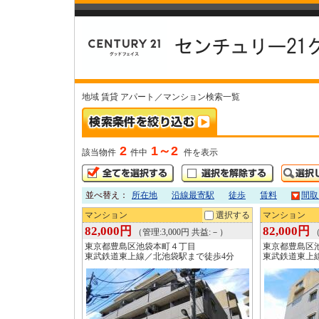
地域 賃貸 アパート／マンション検索一覧
2
1～2
該当物件
件中
件を表示
並べ替え：
所在地
沿線最寄駅
徒歩
賃料
間取
マンション
選択する
マンション
82,000円
82,000円
（管理:3,000円 共益:－）
（
東京都豊島区池袋本町４丁目
東京都豊島区
東武鉄道東上線／北池袋駅まで徒歩4分
東武鉄道東上