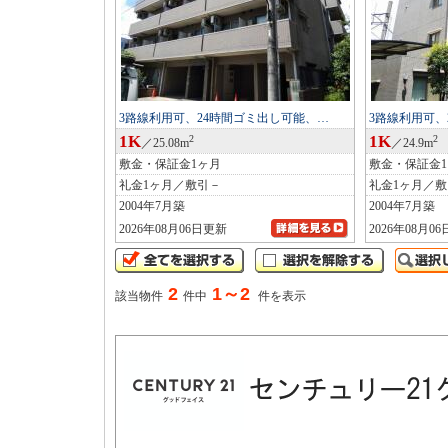
3路線利用可、24時間ゴミ出し可能、…
3路線利用可、
1K
1K
2
2
／25.08m
／24.9m
敷金・保証金1ヶ月
敷金・保証金
礼金1ヶ月／敷引－
礼金1ヶ月／
2004年7月築
2004年7月築
2026年08月06日更新
2026年08月0
2
1～2
該当物件
件中
件を表示