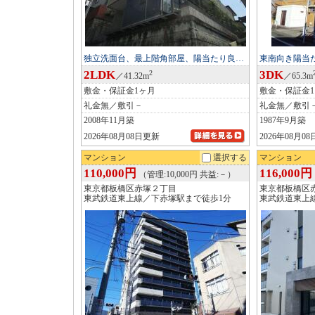
独立洗面台、最上階角部屋、陽当たり良…
東南向き陽当
2LDK
3DK
2
／41.32m
／65.3m
敷金・保証金1ヶ月
敷金・保証金
礼金無／敷引－
礼金無／敷引
2008年11月築
1987年9月築
2026年08月08日更新
2026年08月0
マンション
選択する
マンション
110,000円
116,000円
（管理:10,000円 共益:－）
東京都板橋区赤塚２丁目
東京都板橋区
東武鉄道東上線／下赤塚駅まで徒歩1分
東武鉄道東上