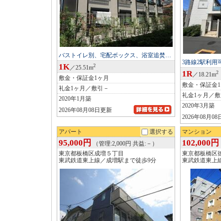
バストイレ別、宅配ボックス、浴室追焚…
3路線2駅利
1K
2
／25.51m
1R
2
／18.21m
敷金・保証金1ヶ月
敷金・保証金
礼金1ヶ月／敷引－
礼金1ヶ月／
2020年1月築
2020年3月築
2026年08月08日更新
2026年08月0
アパート
選択する
マンション
95,000円
102,000円
（管理:2,000円 共益:－）
東京都板橋区成増５丁目
東京都板橋区
東武鉄道東上線／成増駅まで徒歩9分
東武鉄道東上