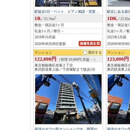
駅徒歩1分・ペット、ピアノ相談・充実…
駅近にある築
1R
1DK
2
／25.16m
／25.92
敷金・保証金1ヶ月
敷金・保証金
礼金1ヶ月／敷引－
礼金1ヶ月／
2018年10月築
2025年2月築
2026年08月08日更新
2026年08月0
マンション
選択する
マンション
122,000円
123,000円
（管理:10,000円 共益:－）
東京都板橋区赤塚２丁目
東京都板橋区
東武鉄道東上線／下赤塚駅まで徒歩2分
東武鉄道東上
築浅のタワー型マンションです。眺望が…
築浅のタワー