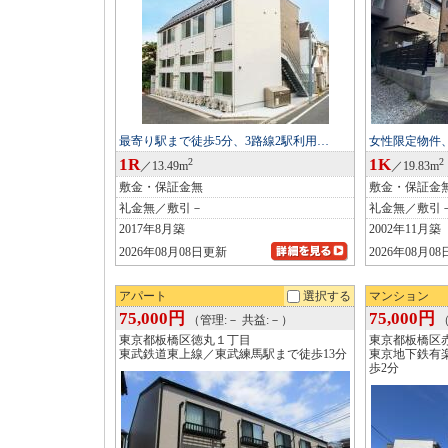
最寄り駅まで徒歩5分、3路線2駅利用…
女性限定物件
1R
1K
2
2
／13.49m
／19.83m
敷金・保証金無
敷金・保証金
礼金無／敷引－
礼金無／敷引
2017年8月築
2002年11月築
2026年08月08日更新
2026年08月0
アパート
選択する
マンション
75,000円
75,000円
（管理:－ 共益:－）
（
東京都板橋区徳丸１丁目
東京都板橋区
東武鉄道東上線／東武練馬駅まで徒歩13分
東京地下鉄有
歩2分