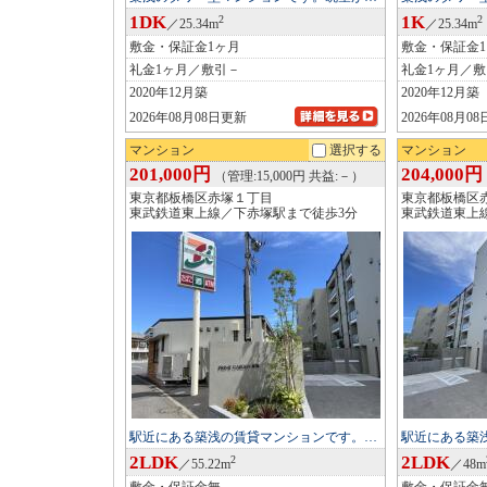
1DK
1K
2
2
／25.34m
／25.34m
敷金・保証金1ヶ月
敷金・保証金
礼金1ヶ月／敷引－
礼金1ヶ月／
2020年12月築
2020年12月築
2026年08月08日更新
2026年08月0
マンション
選択する
マンション
201,000円
204,000円
（管理:15,000円 共益:－）
東京都板橋区赤塚１丁目
東京都板橋区
東武鉄道東上線／下赤塚駅まで徒歩3分
東武鉄道東上
駅近にある築浅の賃貸マンションです。…
駅近にある築
2LDK
2LDK
2
／55.22m
／48m