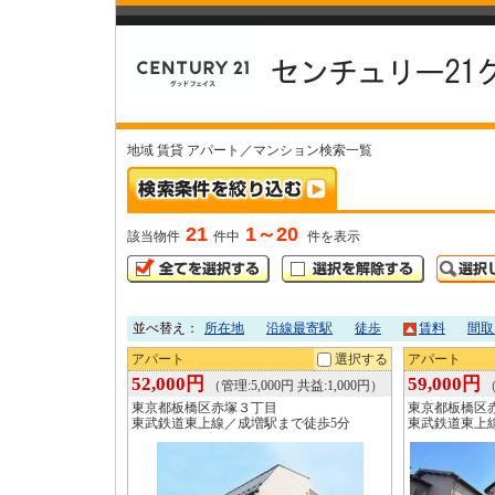
地域 賃貸 アパート／マンション検索一覧
21
1～20
該当物件
件中
件を表示
並べ替え：
所在地
沿線最寄駅
徒歩
賃料
間取
アパート
選択する
アパート
52,000円
59,000円
（管理:5,000円 共益:1,000円）
（
東京都板橋区赤塚３丁目
東京都板橋区
東武鉄道東上線／成増駅まで徒歩5分
東武鉄道東上